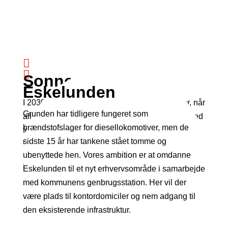


Sonnesgade
Eskelunden
I 2030 forventer vi, at Centralværkstedet lukker, når
Grunden har tidligere fungeret som
alle IC3- og IC4-tog er udfaset. Det giver mulighed
brændstofslager for diesellokomotiver, men de
for at forvandle værkstedet til et nyt kvarter med
sidste 15 år har tankene stået tomme og
bolig, erhverv og kulturtilbud.
ubenyttede hen. Vores ambition er at omdanne
Læs mere
Eskelunden til et nyt erhvervsområde i samarbejde
med kommunens genbrugsstation. Her vil der
være plads til kontordomiciler og nem adgang til
den eksisterende infrastruktur.